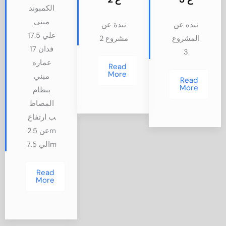
الكمبوند
مبني
نبذه عن
نبذة عن
علي 17.5
المشروع
مشروع 2
فدان 17
3
عماره
Read
More
مبني
Read
More
بنظام
المصاط
ب ارتفاع
عن 2.5m
الي 7.5m
Read
More